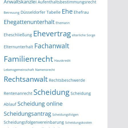
Anwaltskanzlei
Aufenthaltsbestimmungsrecht
Ehe
Düsseldorfer Tabelle
Ehefrau
Betreuung
Ehegattenunterhalt
Ehemann
Ehevertrag
Eheschließung
elterliche Sorge
Fachanwalt
Elternunterhalt
Familienrecht
Hauskredit
Lebensgemeinschaft
Namensrecht
Rechtsanwalt
Rechtsbeschwerde
Scheidung
Rentenanrecht
Scheidung
Scheidung online
Ablauf
Scheidungsantrag
Scheidungsfolgen
Scheidungsfolgenvereinbarung
Scheidungskosten