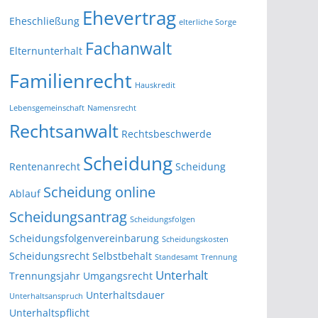
Ehevertrag
Eheschließung
elterliche Sorge
Fachanwalt
Elternunterhalt
Familienrecht
Hauskredit
Lebensgemeinschaft
Namensrecht
Rechtsanwalt
Rechtsbeschwerde
Scheidung
Rentenanrecht
Scheidung
Scheidung online
Ablauf
Scheidungsantrag
Scheidungsfolgen
Scheidungsfolgenvereinbarung
Scheidungskosten
Scheidungsrecht
Selbstbehalt
Standesamt
Trennung
Unterhalt
Trennungsjahr
Umgangsrecht
Unterhaltsdauer
Unterhaltsanspruch
Unterhaltspflicht