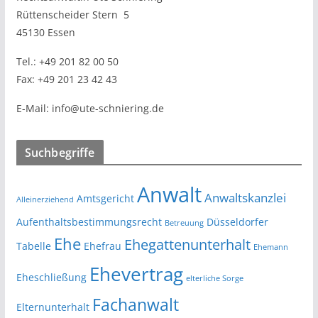
Rüttenscheider Stern
5
45130 Essen
Tel.:
+49 201 82 00 50
Fax:
+49 201 23 42 43
E-Mail:
info@ute-schniering.de
Suchbegriffe
Anwalt
Anwaltskanzlei
Amtsgericht
Alleinerziehend
Aufenthaltsbestimmungsrecht
Düsseldorfer
Betreuung
Ehe
Ehegattenunterhalt
Tabelle
Ehefrau
Ehemann
Ehevertrag
Eheschließung
elterliche Sorge
Fachanwalt
Elternunterhalt