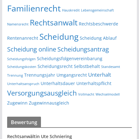
Familienrecht
Hauskredit
Lebensgemeinschaft
Rechtsanwalt
Rechtsbeschwerde
Namensrecht
Scheidung
Rentenanrecht
Scheidung Ablauf
Scheidung online
Scheidungsantrag
Scheidungsfolgenvereinbarung
Scheidungsfolgen
Scheidungsrecht
Selbstbehalt
Scheidungskosten
Standesamt
Unterhalt
Trennungsjahr
Umgangsrecht
Trennung
Unterhaltsdauer
Unterhaltspflicht
Unterhaltsanspruch
Versorgungsausgleich
Vollmacht
Wechselmodell
Zugewinn
Zugewinnausgleich
Bewertung
Rechtsanwältin Ute Schniering