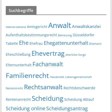
Suchbegriffe
Anwalt
Anwaltskanzlei
Amtsgericht
Alleinerziehend
Aufenthaltsbestimmungsrecht
Düsseldorfer
Betreuung
Ehe
Ehegattenunterhalt
Tabelle
Ehefrau
Ehemann
Ehevertrag
Eheschließung
elterliche Sorge
Fachanwalt
Elternunterhalt
Familienrecht
Hauskredit
Lebensgemeinschaft
Rechtsanwalt
Rechtsbeschwerde
Namensrecht
Scheidung
Rentenanrecht
Scheidung Ablauf
Scheidung online
Scheidungsantrag