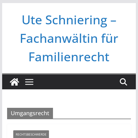
Zum
Ute Schniering –
Inhalt
springen
Fachanwältin für
Familienrecht
Umgangsrecht
RECHTSBESCHWERDE