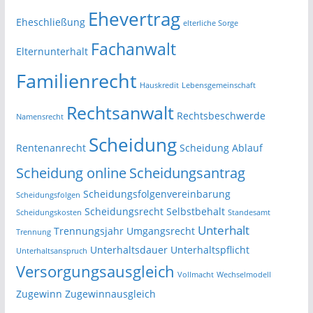
Ehevertrag
Eheschließung
elterliche Sorge
Fachanwalt
Elternunterhalt
Familienrecht
Hauskredit
Lebensgemeinschaft
Rechtsanwalt
Rechtsbeschwerde
Namensrecht
Scheidung
Rentenanrecht
Scheidung Ablauf
Scheidung online
Scheidungsantrag
Scheidungsfolgenvereinbarung
Scheidungsfolgen
Scheidungsrecht
Selbstbehalt
Scheidungskosten
Standesamt
Unterhalt
Trennungsjahr
Umgangsrecht
Trennung
Unterhaltsdauer
Unterhaltspflicht
Unterhaltsanspruch
Versorgungsausgleich
Vollmacht
Wechselmodell
Zugewinn
Zugewinnausgleich