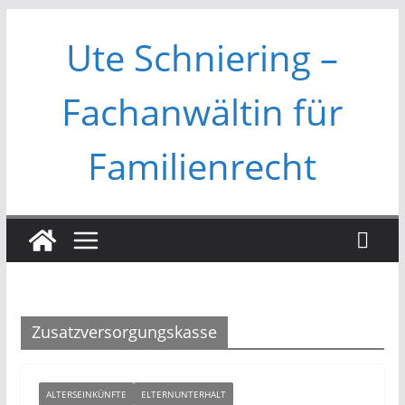
Zum
Ute Schniering –
Inhalt
springen
Fachanwältin für
Familienrecht
Zusatzversorgungskasse
ALTERSEINKÜNFTE
ELTERNUNTERHALT