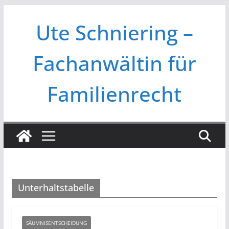
Zum
Ute Schniering –
Inhalt
springen
Fachanwältin für
Familienrecht
Unterhaltstabelle
SÄUMNISENTSCHEIDUNG