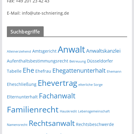
Fax:
+49 201 23 42 43
E-Mail:
info@ute-schniering.de
Suchbegriffe
Anwalt
Anwaltskanzlei
Amtsgericht
Alleinerziehend
Aufenthaltsbestimmungsrecht
Düsseldorfer
Betreuung
Ehe
Ehegattenunterhalt
Tabelle
Ehefrau
Ehemann
Ehevertrag
Eheschließung
elterliche Sorge
Fachanwalt
Elternunterhalt
Familienrecht
Hauskredit
Lebensgemeinschaft
Rechtsanwalt
Rechtsbeschwerde
Namensrecht