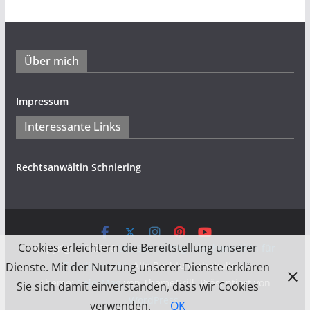
Über mich
Impressum
Interessante Links
Rechtsanwältin Schniering
Cookies erleichtern die Bereitstellung unserer
Copyright © 2026
Ute Schniering – Fachanwältin für
Familienrecht
. Alle Rechte vorbehalten.
Dienste. Mit der Nutzung unserer Dienste erklären
Theme:
ColorMag
von ThemeGrill. Präsentiert von
Sie sich damit einverstanden, dass wir Cookies
WordPress
.
verwenden.
OK