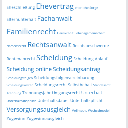
Ehevertrag
Eheschließung
elterliche Sorge
Fachanwalt
Elternunterhalt
Familienrecht
Hauskredit
Lebensgemeinschaft
Rechtsanwalt
Rechtsbeschwerde
Namensrecht
Scheidung
Rentenanrecht
Scheidung Ablauf
Scheidung online
Scheidungsantrag
Scheidungsfolgenvereinbarung
Scheidungsfolgen
Scheidungsrecht
Selbstbehalt
Scheidungskosten
Standesamt
Unterhalt
Trennungsjahr
Umgangsrecht
Trennung
Unterhaltsdauer
Unterhaltspflicht
Unterhaltsanspruch
Versorgungsausgleich
Vollmacht
Wechselmodell
Zugewinn
Zugewinnausgleich