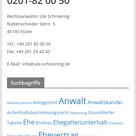
0201-82 00 50
Rechtsanwältin Ute Schniering
Rüttenscheider Stern
5
45130 Essen
Tel.:
+49 201 82 00 50
Fax:
+49 201 23 42 43
E-Mail:
info@ute-schniering.de
Suchbegriffe
Anwalt
Anwaltskanzlei
Amtsgericht
Alleinerziehend
Aufenthaltsbestimmungsrecht
Düsseldorfer
Betreuung
Ehe
Ehegattenunterhalt
Tabelle
Ehefrau
Ehemann
Ehevertrag