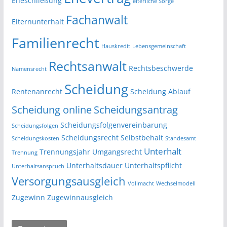
Eheschließung
elterliche Sorge
Fachanwalt
Elternunterhalt
Familienrecht
Hauskredit
Lebensgemeinschaft
Rechtsanwalt
Rechtsbeschwerde
Namensrecht
Scheidung
Rentenanrecht
Scheidung Ablauf
Scheidung online
Scheidungsantrag
Scheidungsfolgenvereinbarung
Scheidungsfolgen
Scheidungsrecht
Selbstbehalt
Scheidungskosten
Standesamt
Unterhalt
Trennungsjahr
Umgangsrecht
Trennung
Unterhaltsdauer
Unterhaltspflicht
Unterhaltsanspruch
Versorgungsausgleich
Vollmacht
Wechselmodell
Zugewinn
Zugewinnausgleich