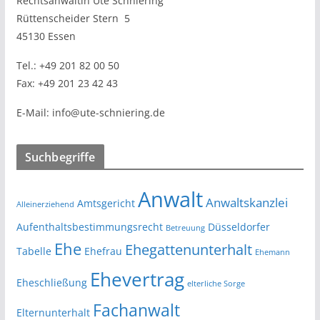
Rechtsanwältin Ute Schniering
Rüttenscheider Stern
5
45130 Essen
Tel.:
+49 201 82 00 50
Fax:
+49 201 23 42 43
E-Mail:
info@ute-schniering.de
Suchbegriffe
Anwalt
Anwaltskanzlei
Amtsgericht
Alleinerziehend
Aufenthaltsbestimmungsrecht
Düsseldorfer
Betreuung
Ehe
Ehegattenunterhalt
Tabelle
Ehefrau
Ehemann
Ehevertrag
Eheschließung
elterliche Sorge
Fachanwalt
Elternunterhalt