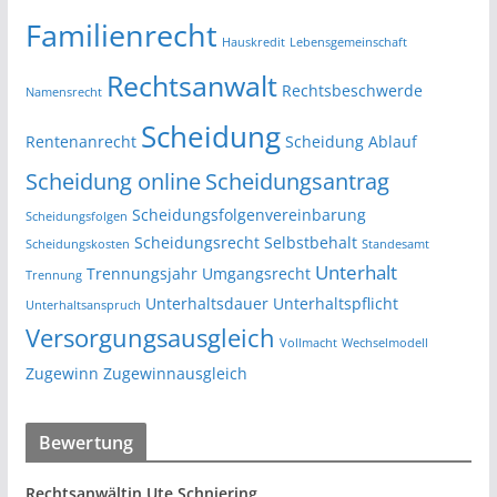
Familienrecht
Hauskredit
Lebensgemeinschaft
Rechtsanwalt
Rechtsbeschwerde
Namensrecht
Scheidung
Rentenanrecht
Scheidung Ablauf
Scheidung online
Scheidungsantrag
Scheidungsfolgenvereinbarung
Scheidungsfolgen
Scheidungsrecht
Selbstbehalt
Scheidungskosten
Standesamt
Unterhalt
Trennungsjahr
Umgangsrecht
Trennung
Unterhaltsdauer
Unterhaltspflicht
Unterhaltsanspruch
Versorgungsausgleich
Vollmacht
Wechselmodell
Zugewinn
Zugewinnausgleich
Bewertung
Rechtsanwältin Ute Schniering