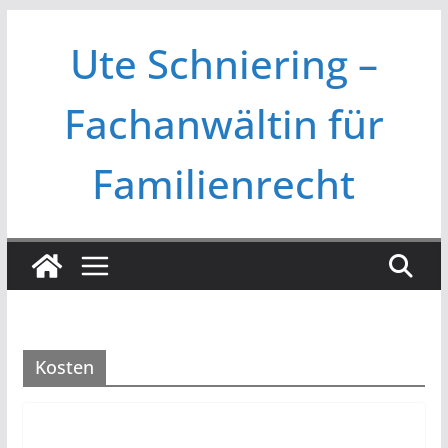
Zum
Ute Schniering –
Inhalt
springen
Fachanwältin für
Familienrecht
Kosten