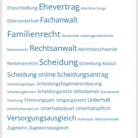
Ehevertrag
Eheschließung
elterliche Sorge
Fachanwalt
Elternunterhalt
Familienrecht
Hauskredit
Lebensgemeinschaft
Rechtsanwalt
Rechtsbeschwerde
Namensrecht
Scheidung
Rentenanrecht
Scheidung Ablauf
Scheidung online
Scheidungsantrag
Scheidungsfolgenvereinbarung
Scheidungsfolgen
Scheidungsrecht
Selbstbehalt
Scheidungskosten
Standesamt
Unterhalt
Trennungsjahr
Umgangsrecht
Trennung
Unterhaltsdauer
Unterhaltspflicht
Unterhaltsanspruch
Versorgungsausgleich
Vollmacht
Wechselmodell
Zugewinn
Zugewinnausgleich