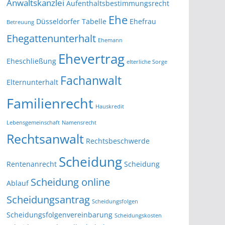
Anwaltskanzlei
Aufenthaltsbestimmungsrecht
Ehe
Düsseldorfer Tabelle
Ehefrau
Betreuung
Ehegattenunterhalt
Ehemann
Ehevertrag
Eheschließung
elterliche Sorge
Fachanwalt
Elternunterhalt
Familienrecht
Hauskredit
Lebensgemeinschaft
Namensrecht
Rechtsanwalt
Rechtsbeschwerde
Scheidung
Rentenanrecht
Scheidung
Scheidung online
Ablauf
Scheidungsantrag
Scheidungsfolgen
Scheidungsfolgenvereinbarung
Scheidungskosten